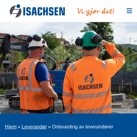
Hopp til innhold
Hjem
»
Leverandør
»
Onboarding av leverandører