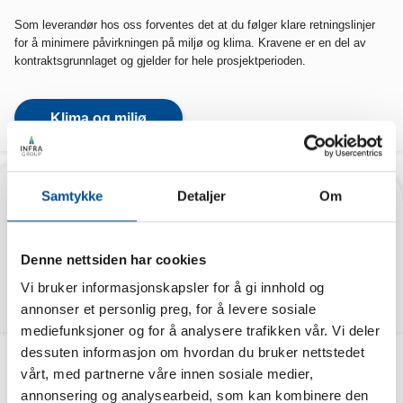
Som leverandør hos oss forventes det at du følger klare retningslinjer
for å minimere påvirkningen på miljø og klima. Kravene er en del av
kontraktsgrunnlaget og gjelder for hele prosjektperioden.
Klima og miljø
Våre verdier
Samtykke
Detaljer
Om
Verdigrunnlaget vårt preger måten vi tenker og handler på. Å være
åpen, dele kunnskap og samarbeide preger vårt arbeid hver eneste dag.
Denne nettsiden har cookies
Vi bruker informasjonskapsler for å gi innhold og
Våre verdier
annonser et personlig preg, for å levere sosiale
mediefunksjoner og for å analysere trafikken vår. Vi deler
dessuten informasjon om hvordan du bruker nettstedet
vårt, med partnerne våre innen sosiale medier,
annonsering og analysearbeid, som kan kombinere den