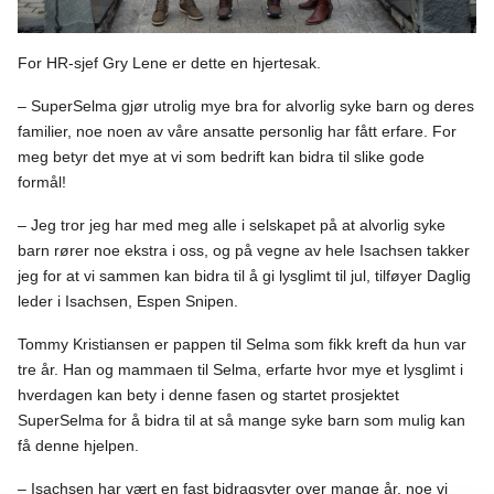
For HR-sjef Gry Lene er dette en hjertesak.
– SuperSelma gjør utrolig mye bra for alvorlig syke barn og deres
familier, noe noen av våre ansatte personlig har fått erfare. For
meg betyr det mye at vi som bedrift kan bidra til slike gode
formål!
– Jeg tror jeg har med meg alle i selskapet på at alvorlig syke
barn rører noe ekstra i oss, og på vegne av hele Isachsen takker
jeg for at vi sammen kan bidra til å gi lysglimt til jul, tilføyer Daglig
leder i Isachsen, Espen Snipen.
Tommy Kristiansen er pappen til Selma som fikk kreft da hun var
tre år. Han og mammaen til Selma, erfarte hvor mye et lysglimt i
hverdagen kan bety i denne fasen og startet prosjektet
SuperSelma for å bidra til at så mange syke barn som mulig kan
få denne hjelpen.
– Isachsen har vært en fast bidragsyter over mange år, noe vi