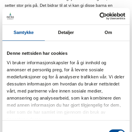
setter stor pris på. Det bidrar til at vi kan gi disse barna en
julehøytid de kan huske med et smil. Tusen takk for bidraget og
samarbeidet!
Vil du lese mer om SuperSelma og Barnas Jul, eller ønsker å
Samtykke
Detaljer
Om
bidra selv eller fra din bedrift, finner du informasjon på deres
nettsider
SFK-Superselma | SfK
Denne nettsiden har cookies
Vi bruker informasjonskapsler for å gi innhold og
annonser et personlig preg, for å levere sosiale
mediefunksjoner og for å analysere trafikken vår. Vi deler
dessuten informasjon om hvordan du bruker nettstedet
vårt, med partnerne våre innen sosiale medier,
annonsering og analysearbeid, som kan kombinere den
med annen informasjon du har gjort tilgjengelig for dem,
eller som de har samlet inn gjennom din bruk av
tjenestene deres.
Samtykkevalg