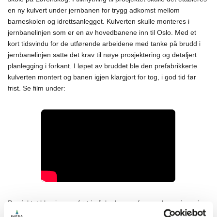
en ny kulvert under jernbanen for trygg adkomst mellom
barneskolen og idrettsanlegget. Kulverten skulle monteres i
jernbanelinjen som er en av hovedbanene inn til Oslo. Med et
kort tidsvindu for de utførende arbeidene med tanke på brudd i
jernbanelinjen satte det krav til nøye prosjektering og detaljert
planlegging i forkant. I løpet av bruddet ble den prefabrikkerte
kulverten montert og banen igjen klargjort for tog, i god tid før
frist. Se film under:
Prosjektet ble gjennomført i påskedagene for oppdragsgivere i
prosjektet er Betonmast Romerike og Lørenskog kommune.